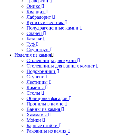
Травертин
Оникс
Кварцит
Лабрадорит
Купить известняк
Полудрагоценные камни
Сланец
Базальт
Туф
Соупстоун
Изделия из камня
Столешницы для кухни
Столешницы для ванных комнат
Подоконники
Ступени
Лестницы
Камины
Столы
Облицовка фасадов
Пропилы в камне
Ванны из камня
Хаммамы
Мойки
Барные стойки
Раковины из камня