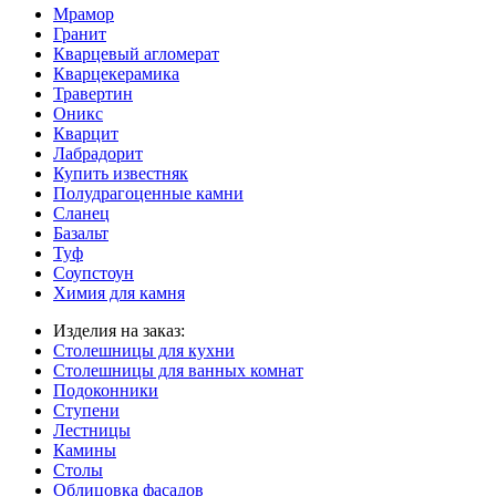
Мрамор
Гранит
Кварцевый агломерат
Кварцекерамика
Травертин
Оникс
Кварцит
Лабрадорит
Купить известняк
Полудрагоценные камни
Сланец
Базальт
Туф
Соупстоун
Химия для камня
Изделия на заказ:
Столешницы для кухни
Столешницы для ванных комнат
Подоконники
Ступени
Лестницы
Камины
Столы
Облицовка фасадов