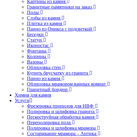
Картины из камня
Гранитные памятники на заказ
Полы
Слэбы из камня
Плитка из камня
Панно из Оникса с подсветкой
Беседки
Статуи
Иконостас
Фонтаны
Колонны
Вазоны
Облицовка стен
Купить брусчатку из гранита
Панно из камня
Облицовка мрамором ванных комнат
Гранитный бордюр
Химия для камня
Услуги
Фрезеровка пропилов для НВФ
Полировка и шлифовка гранита
Пескоструйная обработка камня
Переполировка пола
Полировка и шлифовка мрамора
Состаривание мрамора – Антика