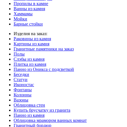
Пропилы в камне
Ванны из камня
Хаммамы
Мойки
Барные стойки
Изделия на заказ:
Раковины из камня
Картины из камня
Гранитные памятники на заказ
Полы
Слэбы из камня
Плитка из камня
Панно из Оникса с подсветкой
Беседки
Статуи
Иконостас
Фонтаны
Колонны
Вазоны
Облицовка стен
Купить брусчатку из гранита
Панно из камня
Облицовка мрамором ванных комнат
Гранитный бордюр