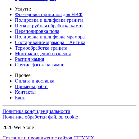
Услуги:
Фрезеровка пропилов для НВФ
Полировка и шлифовка гранита
Пескоструйная обработка камня
Переполировка пола
Полировка и шлифовка мрамора
Состаривание мрамора – Антика
Термообработка гранита
Монтаж изделий из камня
Распил камня
Снятие фасок на камне
Прочее:
Оплата и доставка
Примеры работ
Контакты
Блог
Политика конфиденциальности
Политика обработки файлов cookie
2026 WellStone
Создание и продвижение сайтов CITYNIX