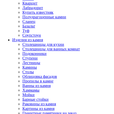
Кварцит
Лабрадорит
Купить известняк
Полудрагоценные камни
Сланец
Базальт
Туф
Соупстоун
Изделия из камня
Столешницы для кухни
Столешницы для ванных комнат
Подоконники
Ступени
Лестницы
Камины
Столы
Облицовка фасадов
Пропилы в камне
Ванны из камня
Хаммамы
Мойки
Барные стойки
Раковины из камня
Картины из камня
Гранитные памятники на заказ