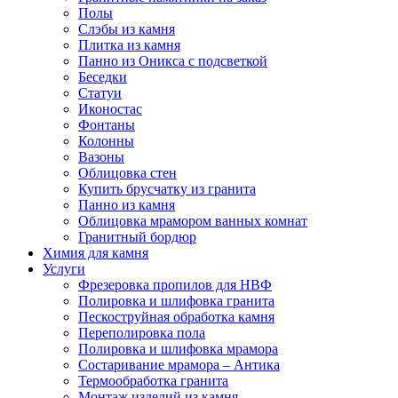
Полы
Слэбы из камня
Плитка из камня
Панно из Оникса с подсветкой
Беседки
Статуи
Иконостас
Фонтаны
Колонны
Вазоны
Облицовка стен
Купить брусчатку из гранита
Панно из камня
Облицовка мрамором ванных комнат
Гранитный бордюр
Химия для камня
Услуги
Фрезеровка пропилов для НВФ
Полировка и шлифовка гранита
Пескоструйная обработка камня
Переполировка пола
Полировка и шлифовка мрамора
Состаривание мрамора – Антика
Термообработка гранита
Монтаж изделий из камня